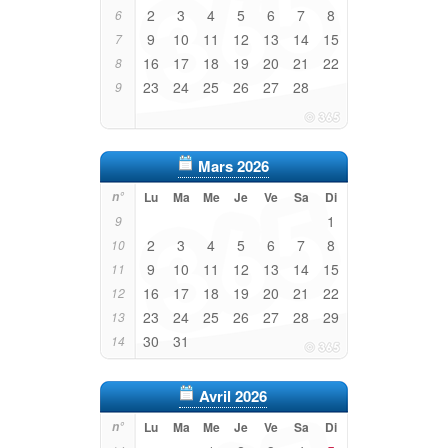
2
3
4
5
6
7
8
6
9
10
11
12
13
14
15
7
16
17
18
19
20
21
22
8
23
24
25
26
27
28
9
Mars 2026
n°
Lu
Ma
Me
Je
Ve
Sa
Di
1
9
2
3
4
5
6
7
8
10
9
10
11
12
13
14
15
11
16
17
18
19
20
21
22
12
23
24
25
26
27
28
29
13
30
31
14
Avril 2026
n°
Lu
Ma
Me
Je
Ve
Sa
Di