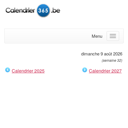
Menu
dimanche 9 août 2026
(semaine 32)
Calendrier 2025
Calendrier 2027