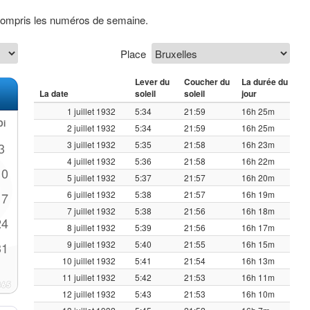
y compris les numéros de semaine.
Place
Lever du
Coucher du
La durée du
La date
soleil
soleil
jour
1 juillet 1932
5:34
21:59
16h 25m
Di
2 juillet 1932
5:34
21:59
16h 25m
3 juillet 1932
5:35
21:58
16h 23m
3
4 juillet 1932
5:36
21:58
16h 22m
10
5 juillet 1932
5:37
21:57
16h 20m
6 juillet 1932
5:38
21:57
16h 19m
17
7 juillet 1932
5:38
21:56
16h 18m
24
8 juillet 1932
5:39
21:56
16h 17m
9 juillet 1932
5:40
21:55
16h 15m
31
10 juillet 1932
5:41
21:54
16h 13m
11 juillet 1932
5:42
21:53
16h 11m
12 juillet 1932
5:43
21:53
16h 10m