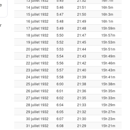
13 juillet 1932
5:45
21:52
16h 7m
e
14 juillet 1932
5:46
21:51
16h 5m
15 juillet 1932
5:47
21:50
16h 3m
16 juillet 1932
5:48
21:49
16h 1m
r
17 juillet 1932
5:49
21:48
15h 59m
18 juillet 1932
5:50
21:47
15h 57m
19 juillet 1932
5:52
21:45
15h 53m
20 juillet 1932
5:53
21:44
15h 51m
21 juillet 1932
5:54
21:43
15h 49m
22 juillet 1932
5:56
21:42
15h 46m
23 juillet 1932
5:57
21:40
15h 43m
24 juillet 1932
5:58
21:39
15h 41m
25 juillet 1932
6:00
21:38
15h 38m
26 juillet 1932
6:01
21:36
15h 35m
27 juillet 1932
6:02
21:35
15h 33m
28 juillet 1932
6:04
21:33
15h 29m
29 juillet 1932
6:05
21:32
15h 27m
30 juillet 1932
6:07
21:30
15h 23m
31 juillet 1932
6:08
21:29
15h 21m