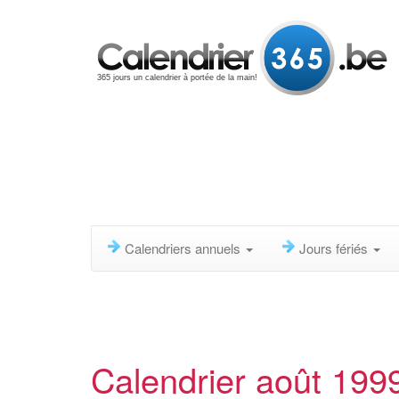
365 jours un calendrier à portée de la main!
Calendriers annuels
Jours fériés
Calendrier août 199