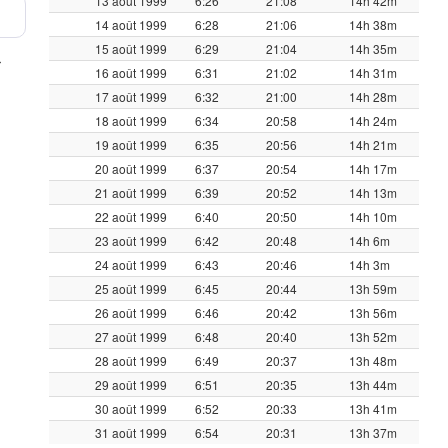
13 août 1999
6:26
21:08
14h 42m
14 août 1999
6:28
21:06
14h 38m
15 août 1999
6:29
21:04
14h 35m
r
16 août 1999
6:31
21:02
14h 31m
17 août 1999
6:32
21:00
14h 28m
18 août 1999
6:34
20:58
14h 24m
19 août 1999
6:35
20:56
14h 21m
20 août 1999
6:37
20:54
14h 17m
21 août 1999
6:39
20:52
14h 13m
22 août 1999
6:40
20:50
14h 10m
23 août 1999
6:42
20:48
14h 6m
24 août 1999
6:43
20:46
14h 3m
25 août 1999
6:45
20:44
13h 59m
26 août 1999
6:46
20:42
13h 56m
27 août 1999
6:48
20:40
13h 52m
28 août 1999
6:49
20:37
13h 48m
29 août 1999
6:51
20:35
13h 44m
30 août 1999
6:52
20:33
13h 41m
31 août 1999
6:54
20:31
13h 37m