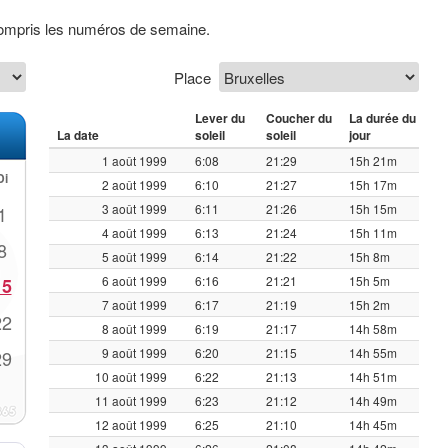
 compris les numéros de semaine.
Place
Lever du
Coucher du
La durée du
La date
soleil
soleil
jour
1 août 1999
6:08
21:29
15h 21m
Di
2 août 1999
6:10
21:27
15h 17m
3 août 1999
6:11
21:26
15h 15m
1
4 août 1999
6:13
21:24
15h 11m
8
5 août 1999
6:14
21:22
15h 8m
6 août 1999
6:16
21:21
15h 5m
15
7 août 1999
6:17
21:19
15h 2m
22
8 août 1999
6:19
21:17
14h 58m
9 août 1999
6:20
21:15
14h 55m
29
10 août 1999
6:22
21:13
14h 51m
11 août 1999
6:23
21:12
14h 49m
12 août 1999
6:25
21:10
14h 45m