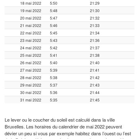
18 mai 2022
5:50
21:29
19 mai 2022
5:48
21:30
20 mai 2022
5:47
21:32
21 mai 2022
5:46
21:33
22 mai 2022
5:45
21:34
23 mai 2022
5:43
21:36
24 mai 2022
5:42
21:37
25 mai 2022
5:41
21:38
26 mai 2022
5:40
21:40
27 mai 2022
5:39
21:41
28 mai 2022
5:38
21:42
29 mai 2022
5:37
21:43
30 mai 2022
5:36
21:44
31 mai 2022
5:35
21:45
Le lever ou le coucher du soleil est calculé dans la ville
Bruxelles. Les horaires du calendrier de mai 2022 peuvent
dévier un peu si vous par exemple habitez dans l’ouest ou l’est