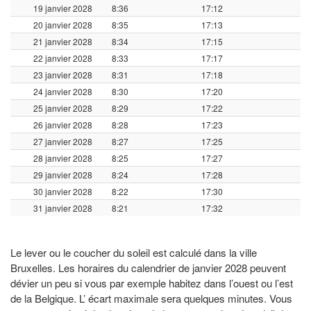
19 janvier 2028
8:36
17:12
20 janvier 2028
8:35
17:13
21 janvier 2028
8:34
17:15
22 janvier 2028
8:33
17:17
23 janvier 2028
8:31
17:18
24 janvier 2028
8:30
17:20
25 janvier 2028
8:29
17:22
26 janvier 2028
8:28
17:23
27 janvier 2028
8:27
17:25
28 janvier 2028
8:25
17:27
29 janvier 2028
8:24
17:28
30 janvier 2028
8:22
17:30
31 janvier 2028
8:21
17:32
Le lever ou le coucher du soleil est calculé dans la ville
Bruxelles. Les horaires du calendrier de janvier 2028 peuvent
dévier un peu si vous par exemple habitez dans l’ouest ou l’est
de la Belgique. L’ écart maximale sera quelques minutes. Vous