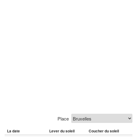
Place
La date
Lever du soleil
Coucher du soleil