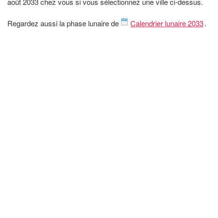
août 2033 chez vous si vous sélectionnez une ville ci-dessus.
Regardez aussi la phase lunaire de
Calendrier lunaire 2033
.