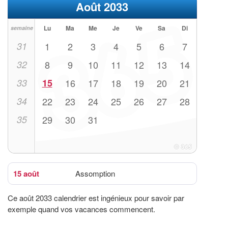
Août 2033
Lu
Ma
Me
Je
Ve
Sa
Di
semaine
31
1
2
3
4
5
6
7
32
8
9
10
11
12
13
14
33
15
16
17
18
19
20
21
34
22
23
24
25
26
27
28
35
29
30
31
15 août
Assomption
Ce août 2033 calendrier est ingénieux pour savoir par
exemple quand vos vacances commencent.