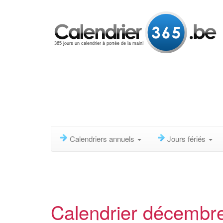
365 jours un calendrier à portée de la main!
Calendriers annuels
Jours fériés
Calendrier décembr