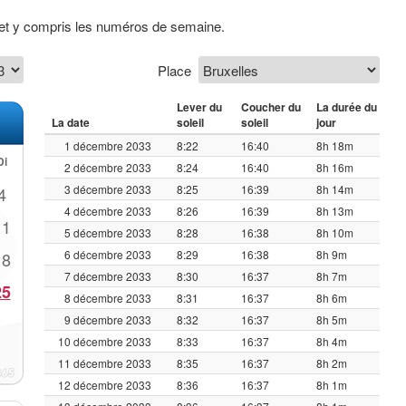
 et y compris les numéros de semaine.
Place
Lever du
Coucher du
La durée du
La date
soleil
soleil
jour
1 décembre 2033
8:22
16:40
8h 18m
Di
2 décembre 2033
8:24
16:40
8h 16m
3 décembre 2033
8:25
16:39
8h 14m
4
4 décembre 2033
8:26
16:39
8h 13m
11
5 décembre 2033
8:28
16:38
8h 10m
6 décembre 2033
8:29
16:38
8h 9m
18
7 décembre 2033
8:30
16:37
8h 7m
25
8 décembre 2033
8:31
16:37
8h 6m
9 décembre 2033
8:32
16:37
8h 5m
10 décembre 2033
8:33
16:37
8h 4m
11 décembre 2033
8:35
16:37
8h 2m
12 décembre 2033
8:36
16:37
8h 1m