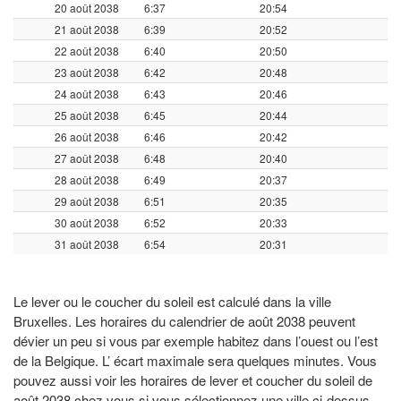
20 août 2038
6:37
20:54
21 août 2038
6:39
20:52
22 août 2038
6:40
20:50
23 août 2038
6:42
20:48
24 août 2038
6:43
20:46
25 août 2038
6:45
20:44
26 août 2038
6:46
20:42
27 août 2038
6:48
20:40
28 août 2038
6:49
20:37
29 août 2038
6:51
20:35
30 août 2038
6:52
20:33
31 août 2038
6:54
20:31
Le lever ou le coucher du soleil est calculé dans la ville
Bruxelles. Les horaires du calendrier de août 2038 peuvent
dévier un peu si vous par exemple habitez dans l’ouest ou l’est
de la Belgique. L’ écart maximale sera quelques minutes. Vous
pouvez aussi voir les horaires de lever et coucher du soleil de
août 2038 chez vous si vous sélectionnez une ville ci-dessus.