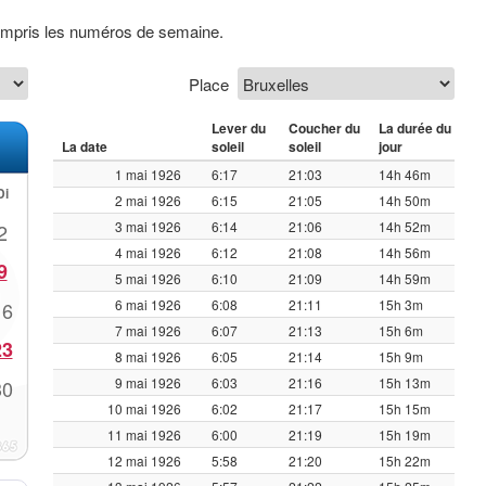
compris les numéros de semaine.
Place
Lever du
Coucher du
La durée du
La date
soleil
soleil
jour
1 mai 1926
6:17
21:03
14h 46m
Di
2 mai 1926
6:15
21:05
14h 50m
3 mai 1926
6:14
21:06
14h 52m
2
4 mai 1926
6:12
21:08
14h 56m
9
5 mai 1926
6:10
21:09
14h 59m
6 mai 1926
6:08
21:11
15h 3m
16
7 mai 1926
6:07
21:13
15h 6m
23
8 mai 1926
6:05
21:14
15h 9m
9 mai 1926
6:03
21:16
15h 13m
30
10 mai 1926
6:02
21:17
15h 15m
11 mai 1926
6:00
21:19
15h 19m
12 mai 1926
5:58
21:20
15h 22m