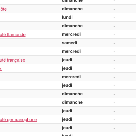
dimanche
-
dimanche
ôte
-
lundi
-
dimanche
-
mercredi
uté flamande
-
samedi
-
mercredi
-
jeudi
té française
-
jeudi
x
-
mercredi
-
jeudi
-
dimanche
-
dimanche
-
jeudi
-
jeudi
auté germanophone
-
jeudi
-