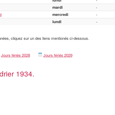
lundi
-
mardi
-
mercredi
l
-
lundi
-
nnées, cliquez sur un des liens mentionés ci-dessous.
Jours fériés 2028
Jours fériés 2029
drier 1934.