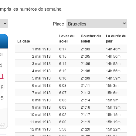
compris les numéros de semaine.
Place
Lever du
Coucher du
La durée du
La date
soleil
soleil
jour
1 mai 1913
6:17
21:03
14h 46m
Di
2 mai 1913
6:15
21:05
14h 50m
3 mai 1913
6:14
21:06
14h 52m
4
4 mai 1913
6:12
21:08
14h 56m
11
5 mai 1913
6:10
21:09
14h 59m
6 mai 1913
6:08
21:11
15h 3m
18
7 mai 1913
6:07
21:13
15h 6m
25
8 mai 1913
6:05
21:14
15h 9m
9 mai 1913
6:03
21:16
15h 13m
10 mai 1913
6:02
21:17
15h 15m
11 mai 1913
6:00
21:19
15h 19m
12 mai 1913
5:58
21:20
15h 22m