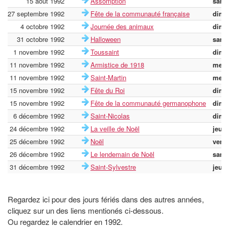
15 août 1992
Assomption
same
27 septembre 1992
Fête de la communauté française
dima
4 octobre 1992
Journée des animaux
dima
31 octobre 1992
Halloween
same
1 novembre 1992
Toussaint
dima
11 novembre 1992
Armistice de 1918
merc
11 novembre 1992
Saint-Martin
merc
15 novembre 1992
Fête du Roi
dima
15 novembre 1992
Fête de la communauté germanophone
dima
6 décembre 1992
Saint-Nicolas
dima
24 décembre 1992
La veille de Noël
jeudi
25 décembre 1992
Noël
vend
26 décembre 1992
Le lendemain de Noël
same
31 décembre 1992
Saint-Sylvestre
jeudi
Regardez ici pour des jours fériés dans des autres années,
cliquez sur un des liens mentionés ci-dessous.
Ou regardez le calendrier en 1992.