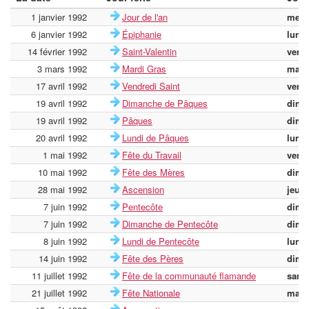
1 janvier 1992
Jour de l'an
merc
6 janvier 1992
Épiphanie
lundi
14 février 1992
Saint-Valentin
vend
3 mars 1992
Mardi Gras
mard
17 avril 1992
Vendredi Saint
vend
19 avril 1992
Dimanche de Pâques
dima
19 avril 1992
Pâques
dima
20 avril 1992
Lundi de Pâques
lundi
1 mai 1992
Fête du Travail
vend
10 mai 1992
Fête des Mères
dima
28 mai 1992
Ascension
jeudi
7 juin 1992
Pentecôte
dima
7 juin 1992
Dimanche de Pentecôte
dima
8 juin 1992
Lundi de Pentecôte
lundi
14 juin 1992
Fête des Pères
dima
11 juillet 1992
Fête de la communauté flamande
same
21 juillet 1992
Fête Nationale
mard