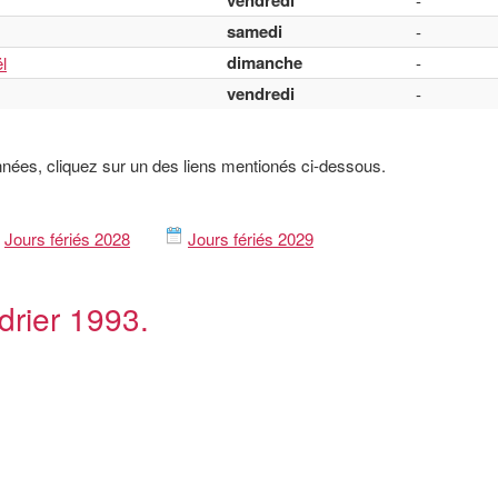
vendredi
-
samedi
-
dimanche
l
-
vendredi
-
nnées, cliquez sur un des liens mentionés ci-dessous.
Jours fériés 2028
Jours fériés 2029
drier 1993.