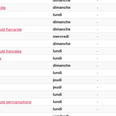
dimanche
-
dimanche
ôte
-
lundi
-
dimanche
-
dimanche
uté flamande
-
mercredi
-
dimanche
-
lundi
té française
-
lundi
x
-
dimanche
-
lundi
-
jeudi
-
jeudi
-
lundi
-
lundi
auté germanophone
-
lundi
-